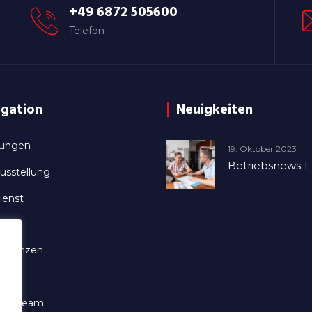
+49 6872 505600
Telefon
igation
Neuigkeiten
tungen
19. Oktober 2023
Betriebsnews 1
usstellung
ienst
 Uns
ferenzen
riere
ser Team