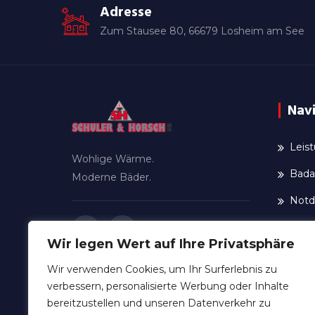
Adresse
Zum Stausee 80, 66679 Losheim am See
Nav
Leis
Wohlige Wärme.
Bada
Moderne Bäder.
Notd
Über
Wir legen Wert auf Ihre Privatsphäre
Re
Wir verwenden Cookies, um Ihr Surferlebnis zu
Kar
verbessern, personalisierte Werbung oder Inhalte
bereitzustellen und unseren Datenverkehr zu
Un